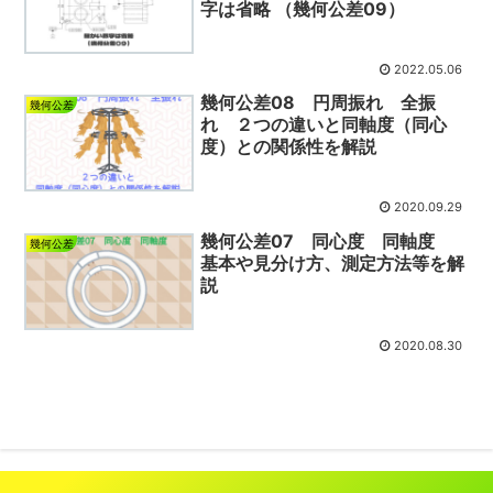
字は省略 （幾何公差09）
2022.05.06
幾何公差08 円周振れ 全振
幾何公差
れ ２つの違いと同軸度（同心
度）との関係性を解説
2020.09.29
幾何公差07 同心度 同軸度
幾何公差
基本や見分け方、測定方法等を解
説
2020.08.30