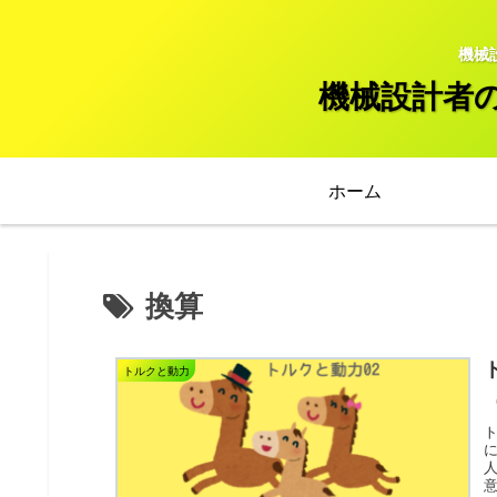
機械
機械設計者
ホーム
換算
トルクと動力