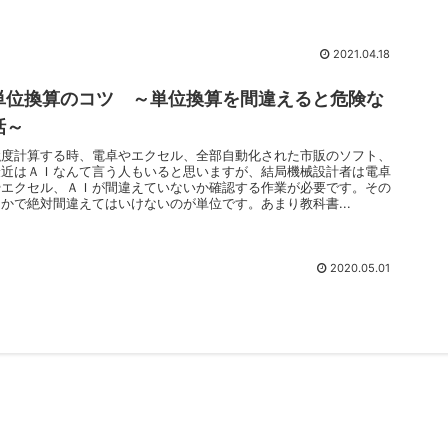
2021.04.18
単位換算のコツ ～単位換算を間違えると危険な
話～
強度計算する時、電卓やエクセル、全部自動化された市販のソフト、
最近はＡＩなんて言う人もいると思いますが、結局機械設計者は電卓
やエクセル、ＡＩが間違えていないか確認する作業が必要です。その
なかで絶対間違えてはいけないのが単位です。あまり教科書...
2020.05.01