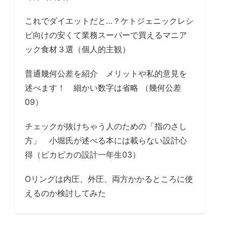
これでダイエットだと…？ケトジェニックレシ
ピ向けの安くて業務スーパーで買えるマニア
ック食材３選（個人的主観）
普通幾何公差を紹介 メリットや私的意見を
述べます！ 細かい数字は省略 （幾何公差
09）
チェックが抜けちゃう人のための「指のさし
方」 小堀氏が述べる本には載らない設計心
得（ピカピカの設計一年生03）
Oリングは内圧、外圧、両方かかるところに使
えるのか検討してみた