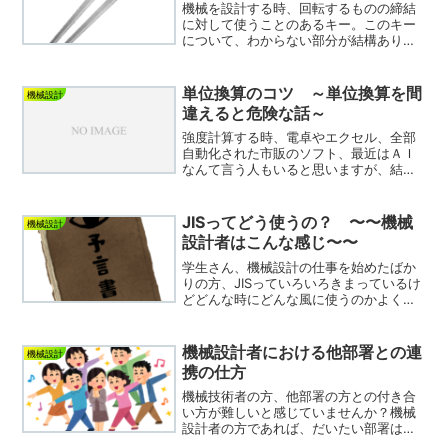
機械を設計する時、回転するものの締結
に対して使うことのあるキー。このキー
について、わからない部分が結構ありま
す。キーの加工についての検証方法に触
れながら、不明な点と自分の考えを並べ
てみました。設計するときに参考になれ
単位換算のコツ ～単位換算を間
機械設計
ば幸いデス。
違えると危険な話～
強度計算する時、電卓やエクセル、全部
自動化された市販のソフト、最近はＡＩ
なんて言う人もいると思いますが、結局
機械設計者は電卓やエクセル、ＡＩが間
違えていないか確認する作業が必要で
す。そのなかで絶対間違えてはいけない
JISってどう使うの？ 〜〜機械
機械設計
のが単位です。あまり教科書...
設計者はこんな感じ〜〜
学生さん、機械設計の仕事を始めたばか
りの方、JISっていろいろきまっているけ
どどんな時にどんな風に使うのかよくわ
からないって人いるんじゃないかなとお
もってます。どんな感じてJISって使うか
の概要がざっくりわかるように書いてみ
機械設計者における他部署との連
機械設計
ます。また、機械...
携の仕方
機械技術者の方、他部署の方との付き合
い方が難しいと感じていませんか？機械
設計者の方であれば、だいたい部署は技
術系だと思います。「あいつらお高くと