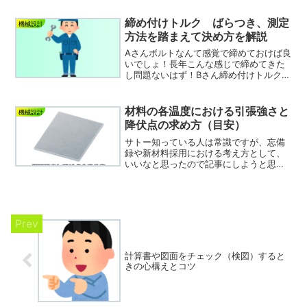
まってやがる」見たく、ちょっと現場の
方から冷たい目で見られたりしてません
締め付けトルク ばらつき、測定
機械設計
か？ここでは自分が経験した中でこうし
方法を踏まえて決め方を解説
たほうがいいんじゃないと言うものをま
とめてみます。
Aさんボルトなんて感覚で締めておけば良
いでしょ！長年こんな感じで締めてきた
し問題ないはず！Bさん締め付けトルクよ
くわかんないけど、インターネットから
適当なトルクの表を探してその数値にセ
ットしてトルクレンチで閉めればオッケ
材料の各温度における引張強さと
機械設計
ー！サトー・・・な訳...
降伏点の求め方（目安）
サトー知っている人は常識ですが、忘備
録や新材料採用における考え方として、
いいなと思ったので記事にしようと思い
ます！材質を変えた時や、いつもより高
温の環境で使用する場合の材料強度心配
じゃないですか？？普通でしたら、その
温度の環境を用意して引っ...
計算書や図面をチェック（検図）すると
きの心構えとコツ